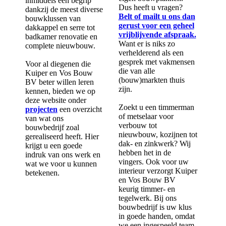
inmiddels een begrip
Dus heeft u vragen?
dankzij de meest diverse
Belt of mailt u ons dan
bouwklussen van
gerust voor een geheel
dakkappel en serre tot
vrijblijvende afspraak.
badkamer renovatie en
Want er is niks zo
complete nieuwbouw.
verhelderend als een
gesprek met vakmensen
Voor al diegenen die
die van alle
Kuiper en Vos Bouw
(bouw)markten thuis
BV beter willen leren
zijn.
kennen, bieden we op
deze website onder
Zoekt u een timmerman
projecten
een overzicht
of metselaar voor
van wat ons
verbouw tot
bouwbedrijf zoal
nieuwbouw, kozijnen tot
gerealiseerd heeft. Hier
dak- en zinkwerk? Wij
krijgt u een goede
hebben het in de
indruk van ons werk en
vingers. Ook voor uw
wat we voor u kunnen
interieur verzorgt Kuiper
betekenen.
en Vos Bouw BV
keurig timmer- en
tegelwerk. Bij ons
bouwbedrijf is uw klus
in goede handen, omdat
we een ingespeeld team